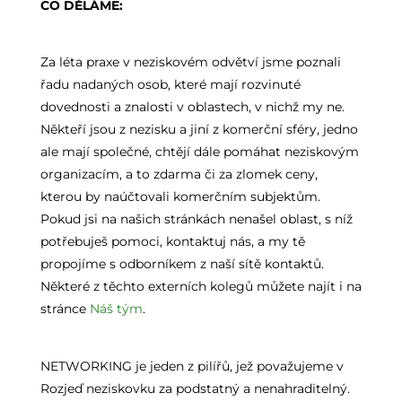
CO DĚLÁME:
Za léta praxe v neziskovém odvětví jsme poznali
řadu nadaných osob, které mají rozvinuté
dovednosti a znalosti v oblastech, v nichž my ne.
Někteří jsou z nezisku a jiní z komerční sféry, jedno
ale mají společné, chtějí dále pomáhat neziskovým
organizacím, a to zdarma či za zlomek ceny,
kterou by naúčtovali komerčním subjektům.
Pokud jsi na našich stránkách nenašel oblast, s níž
potřebuješ pomoci, kontaktuj nás, a my tě
propojíme s odborníkem z naší sítě kontaktů.
Některé z těchto externích kolegů můžete najít i na
stránce
Náš tým
.
NETWORKING je jeden z pilířů, jež považujeme v
Rozjeď neziskovku za podstatný a nenahraditelný.